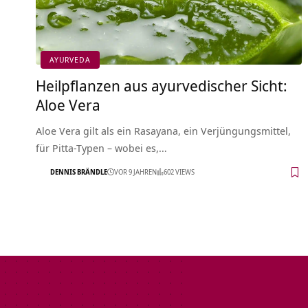
AYURVEDA
Heilpflanzen aus ayurvedischer Sicht:
Aloe Vera
Aloe Vera gilt als ein Rasayana, ein Verjüngungsmittel,
für Pitta-Typen – wobei es,…
DENNIS BRÄNDLE
VOR 9 JAHREN
602 VIEWS