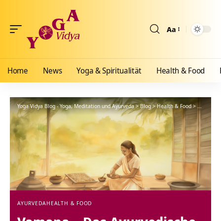
Aa
Größenänderun
Home
News
Yoga & Spiritualität
Health & Food
Yoga Vidya Blog - Yoga, Meditation und Ayurveda
>
Blog
>
Health & Food
>
Ayurveda
AYURVEDA
HEALTH & FOOD