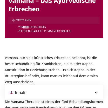
Vamana – Das Ayurvedische
Erbrechen
LESEZEIT: 4 MIN
VON
DIRK
VOR 4 JAHREN
ZULETZT AKTUALISIERT: 19. NOVEMBER 2024 14:20
Vamana, auch als künstliches Erbrechen bekannt, ist die
beste Behandlung für Krankheiten, die mit der Kapha-
Konstitution in Beziehung stehen. Da sich Kapha in der
Brustregion befindet, kann man es leicht auf dem oralen
Weg ausscheiden.
Inhalt
Die Vamana-Therapie ist eines der fünf Behandlungsformen
der ayurvedischen
Panchakarma Kur
, um den Körper zu