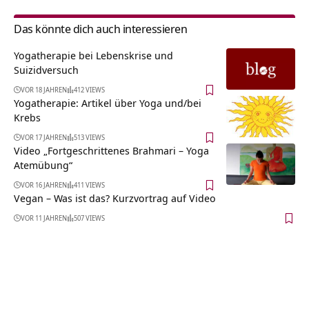
Das könnte dich auch interessieren
Yogatherapie bei Lebenskrise und
Suizidversuch
VOR 18 JAHREN
412 VIEWS
Yogatherapie: Artikel über Yoga und/bei
Krebs
VOR 17 JAHREN
513 VIEWS
Video „Fortgeschrittenes Brahmari – Yoga
Atemübung“
VOR 16 JAHREN
411 VIEWS
Vegan – Was ist das? Kurzvortrag auf Video
VOR 11 JAHREN
507 VIEWS