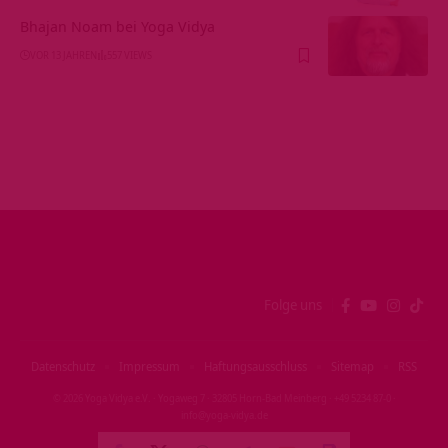
Bhajan Noam bei Yoga Vidya
VOR 13 JAHREN
557 VIEWS
Folge uns
Datenschutz
Impressum
Haftungsausschluss
Sitemap
RSS
© 2026 Yoga Vidya e.V. · Yogaweg 7 · 32805 Horn‑Bad Meinberg · +49 5234 87‑0 ·
info@yoga‑vidya.de