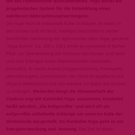
um das Feinstoffliche wahrzunehmen. Yoga bietet ein
pragmatisches System für die Entwicklung eines
subtileren Wahrnehmungsvermögens.
Die Yoga-Technik entwickelt Ruhe im Körper, im Atem, in
den Sinnen und im Geist. Patañjali beschreibt in seiner
berühmten Sammlung von Aphorismen über Yoga, genannt
„Yoga Sutren“ (ca. 200 v. Chr.), einen progressiven 8-fachen
Pfad, zur Überwindung der Grenzen von Körper und Geist
und zum Erlangen eines Überbewussten Zustandes
(Samadhi). Er nennt Asanas (Yogapositionen), Pranayama
(Atemübungen), Zurückziehen der Sinne (Pratyahara) und
Dhyana (Meditation) und vier weitere um Ruhe des Groben
zu erlangen.
Weiterhin hängt die Wissenschaft der
Chakras eng mit
Kundalini Yoga
zusammen. Kundalini
heißt wörtlich „die Aufgerollte“ und wird oft als
aufgerollte schlafende Schlange am unteren Ende der
Wirbelsäule dargestellt. Im Kundalini Yoga geht es um
Energieerweckung und -lenkung.
Das Ziel ist diese