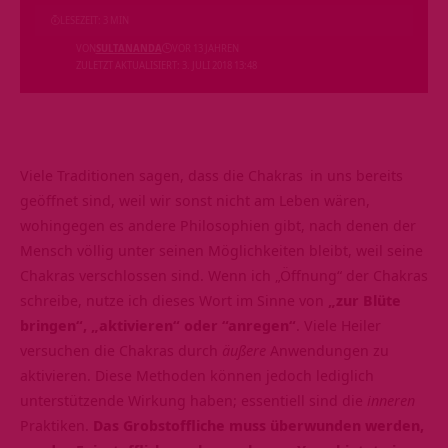
LESEZEIT: 3 MIN
VON
SULTANANDA
VOR 13 JAHREN
ZULETZT AKTUALISIERT: 3. JULI 2018 13:48
Viele Traditionen sagen, dass die
Chakras
in uns bereits
geöffnet sind, weil wir sonst nicht am Leben wären,
wohingegen es andere Philosophien gibt, nach denen der
Mensch völlig unter seinen Möglichkeiten bleibt, weil seine
Chakras verschlossen sind. Wenn ich „Öffnung“ der Chakras
schreibe, nutze ich dieses Wort im Sinne von
„zur Blüte
bringen“, „aktivieren“ oder “anregen“
. Viele Heiler
versuchen die Chakras durch
äußere
Anwendungen zu
aktivieren. Diese Methoden können jedoch lediglich
unterstützende Wirkung haben; essentiell sind die
inneren
Praktiken.
Das Grobstoffliche muss überwunden werden,