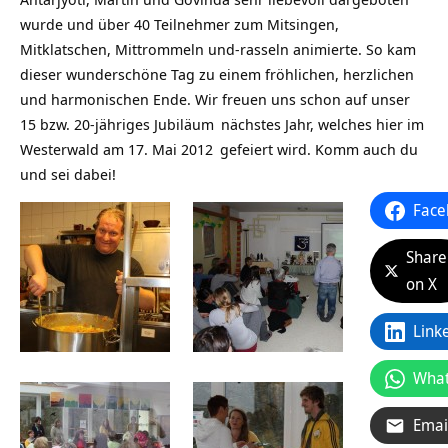
wurde und über 40 Teilnehmer zum Mitsingen,
Mitklatschen, Mittrommeln und-rasseln animierte. So kam
dieser wunderschöne Tag zu einem fröhlichen, herzlichen
und harmonischen Ende. Wir freuen uns schon auf unser
15 bzw. 20-jähriges Jubiläum
nächstes Jahr, welches hier im
Westerwald am
17. Mai 2012
gefeiert wird. Komm auch du
und sei dabei!
Face
Share
on X
Link
Wha
Emai