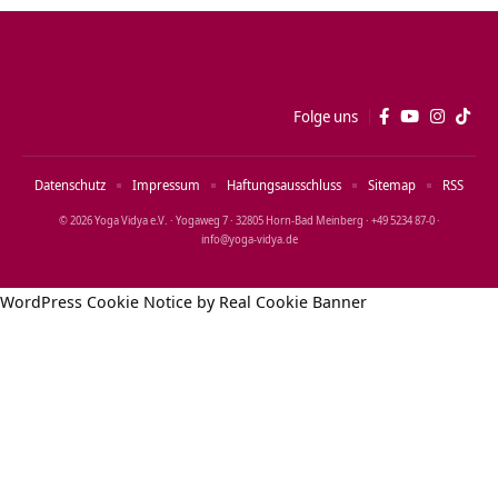
Folge uns
Datenschutz
Impressum
Haftungsausschluss
Sitemap
RSS
© 2026 Yoga Vidya e.V. · Yogaweg 7 · 32805 Horn‑Bad Meinberg · +49 5234 87‑0 ·
info@yoga‑vidya.de
WordPress Cookie Notice by Real Cookie Banner