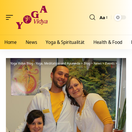
Aa
Größenänderun
Home
News
Yoga & Spiritualität
Health & Food
Yoga Vidya Blog - Yoga, Meditation und Ayurveda
>
Blog
>
News
>
Events
>
Tag der o