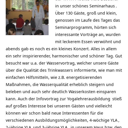
in unser
schönes Seminarhaus
.
Über 130 Gäste, groß und klein,
genossen im Laufe des Tages das
Seminarprogramm, hörten sich
interessante Vorträge an, wurden
mit leckerem Essen verwöhnt und
abends gab es noch es ein kleines Konzert. Alles in allem
ein sehr inspirierender, harmonischer und schöner Tag. Gut
besucht war u.a. der Wasservortrag, welcher unsere Gäste
über die Qualität des Trinkwassers informierte, wie man mit
einfachen Hilfsmitteln, wie z.B. energetisierenden
Maßnahmen, die Wasserqualität erheblich steigern und
beleben und auch sehr deutlich Wasserkosten einsparen
kann. Auch der Infovortrag zur
Yogalehrerausbildung
stieß
auf großes Interesse bei unseren Gästen und vielleicht
können wir schon bald neue Interessenten für die
verschiedenen Ausbildungsmöglichkeiten,
4-wöchige YLA
,
2-jährige YLA
und
3-jährige YLA
, in unserem Haus bzw. den