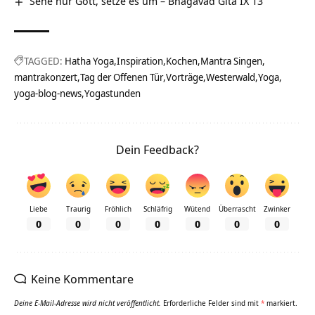
Sehe nur Gott, setze es um – Bhagavad Gita IX 13
TAGGED:
Hatha Yoga
Inspiration
Kochen
Mantra Singen
mantrakonzert
Tag der Offenen Tür
Vorträge
Westerwald
Yoga
yoga-blog-news
Yogastunden
Dein Feedback?
Liebe
Traurig
Fröhlich
Schläfrig
Wütend
Überrascht
Zwinker
0
0
0
0
0
0
0
Keine Kommentare
Deine E-Mail-Adresse wird nicht veröffentlicht.
Erforderliche Felder sind mit
*
markiert.