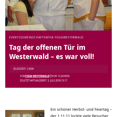
EVENTS
GEMEINSCHAFT
HATHA YOGA
WESTERWALD
Tag der offenen Tür im
Westerwald – es war voll!
LESEZEIT: 2 MIN
VON
TEAM WESTERWALD
VOR 15 JAHREN
ZULETZT AKTUALISIERT: 3. JULI 2018 13:17
Ein schöner Herbst- und Feiertag –
der 1.11.11 lockte viele Besucher