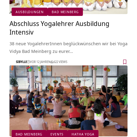
AUSBILDUNGEN
BAD MEINBERG
Abschluss Yogalehrer Ausbildung
Intensiv
38 neue YogalehrerInnen beglückwünschen wir bei Yoga
Vidya Bad Meinberg zu eurer…
SIBYLLE
VOR 12 JAHREN
622 VIEWS
BAD MEINBERG
EVENTS
HATHA YOGA