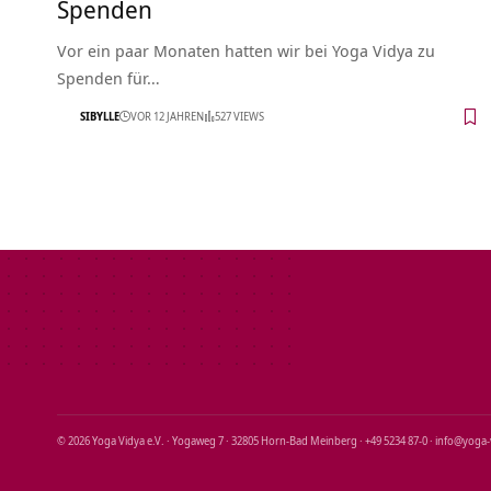
Spenden
Vor ein paar Monaten hatten wir bei Yoga Vidya zu
Spenden für…
SIBYLLE
VOR 12 JAHREN
527 VIEWS
© 2026 Yoga Vidya e.V. · Yogaweg 7 · 32805 Horn‑Bad Meinberg · +49 5234 87‑0 · info@yoga