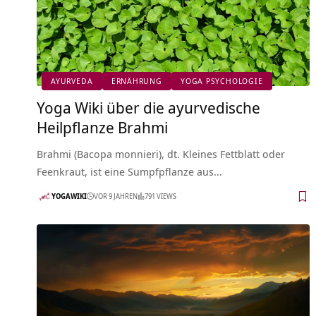
AYURVEDA
ERNÄHRUNG
YOGA PSYCHOLOGIE
Yoga Wiki über die ayurvedische
Heilpflanze Brahmi
Brahmi (Bacopa monnieri), dt. Kleines Fettblatt oder
Feenkraut, ist eine Sumpfpflanze aus…
YOGAWIKI
VOR 9 JAHREN
791 VIEWS