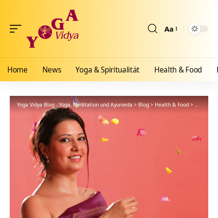
Aa
Größenänderun
Home
News
Yoga & Spiritualität
Health & Food
Yoga Vidya Blog - Yoga, Meditation und Ayurveda
>
Blog
>
Health & Food
>
Ayurveda