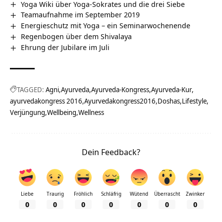
Yoga Wiki über Yoga-Sokrates und die drei Siebe
Teamaufnahme im September 2019
Energieschutz mit Yoga – ein Seminarwochenende
Regenbogen über dem Shivalaya
Ehrung der Jubilare im Juli
TAGGED:
Agni
Ayurveda
Ayurveda-Kongress
Ayurveda-Kur
ayurvedakongress 2016
Ayurvedakongress2016
Doshas
Lifestyle
Verjüngung
Wellbeing
Wellness
Dein Feedback?
Liebe
Traurig
Fröhlich
Schläfrig
Wütend
Überrascht
Zwinker
0
0
0
0
0
0
0