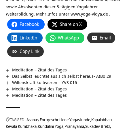
sowie Absolventen dieser 5-tägigen Yogalehrer
Weiterbildung. Mehr Infos unter
www.yoga-vidya.de
.
Facebook
Share on X
LinkedIn
WhatsApp
Email
Copy Link
Meditation – Zitat des Tages
Das Selbst leuchtet aus sich selbst heraus- AtBo 29
Willenskraft kultivieren – YVS 016
Meditation – Zitat des Tages
Meditation – Zitat des Tages
TAGGED:
Asanas
Fortgeschrittene Yogastunde
Kapalabhati
Kevala Kumbhaka
Kundalini Yoga
Pranayama
Sukadev Bretz