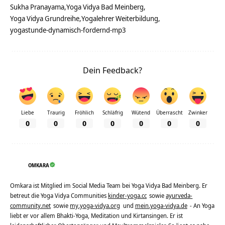
Sukha Pranayama
Yoga Vidya Bad Meinberg
Yoga Vidya Grundreihe
Yogalehrer Weiterbildung
yogastunde-dynamisch-fordernd-mp3
Dein Feedback?
Liebe
Traurig
Fröhlich
Schläfrig
Wütend
Überrascht
Zwinker
0
0
0
0
0
0
0
OMKARA
Omkara ist Mitglied im Social Media Team bei Yoga Vidya Bad Meinberg. Er
betreut die Yoga Vidya Communities
kinder-yoga.cc
sowie
ayurveda-
community.net
sowie
my.yoga-vidya.org
und
mein.yoga-vidya.de
- An Yoga
liebt er vor allem Bhakti-Yoga, Meditation und Kirtansingen. Er ist