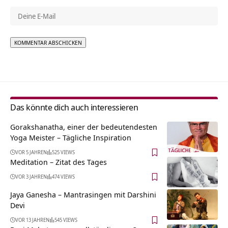
Alternative:
Das könnte dich auch interessieren
Gorakshanatha, einer der bedeutendesten
Yoga Meister – Tägliche Inspiration
VOR 5 JAHREN
525 VIEWS
Meditation – Zitat des Tages
VOR 3 JAHREN
474 VIEWS
Jaya Ganesha – Mantrasingen mit Darshini
Devi
VOR 13 JAHREN
545 VIEWS