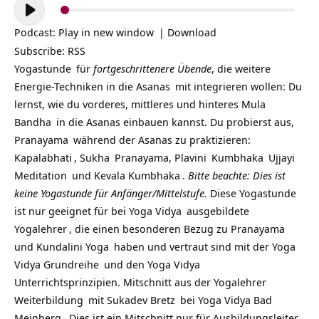
Audio-
Player
Podcast:
Play in new window
|
Download
Subscribe:
RSS
Yogastunde
für
fortgeschrittenere Übende
, die weitere
Energie-Techniken in die
Asanas
mit integrieren wollen: Du
lernst, wie du vorderes, mittleres und hinteres
Mula
Bandha
in die Asanas einbauen kannst. Du probierst aus,
Pranayama
während der Asanas zu praktizieren:
Kapalabhati
,
Sukha
Pranayama,
Plavini
Kumbhaka
Ujjayi
Meditation
und
Kevala Kumbhaka
.
Bitte beachte: Dies ist
keine Yogastunde für Anfänger/Mittelstufe.
Diese Yogastunde
ist nur geeignet für bei
Yoga Vidya
ausgebildete
Yogalehrer
, die einen besonderen Bezug zu
Pranayama
und
Kundalini Yoga
haben und vertraut sind mit der
Yoga
Vidya Grundreihe
und den Yoga Vidya
Unterrichtsprinzipien.
Mitschnitt aus der
Yogalehrer
Weiterbildung
mit
Sukadev Bretz
bei
Yoga Vidya Bad
Meinberg
. Dies ist ein Mitschnitt nur für Ausbildungsleiter