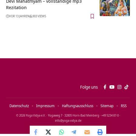
Devi Mahatmyam – vollständige mp3
Rezitation
VOR 13 JAHREN
903 VIEWS
Folge uns
Datenschutz
Impressum
Haftungsausschluss
Sitemap
RSS
© 2026 Yoga Vidya e.V. · Yogaweg 7 · 32805 Horn‑Bad Meinberg · +49 5234 87‑0 ·
info@yoga‑vidya.de