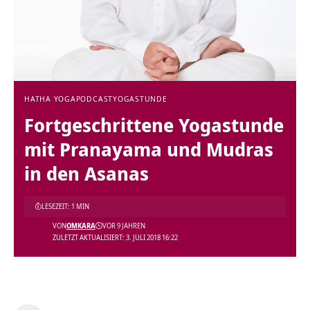
HATHA YOGA
PODCAST
YOGASTUNDE
Fortgeschrittene Yogastunde
mit Pranayama und Mudras
in den Asanas
LESEZEIT: 1 MIN
VON
OMKARA
VOR 9 JAHREN
ZULETZT AKTUALISIERT: 3. JULI 2018 16:22