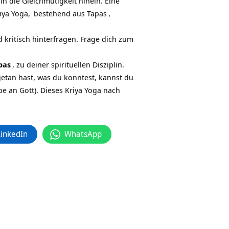
in die Gleichmütigkeit hinein. Eine
iya Yoga,
bestehend aus
Tapas
,
kritisch hinterfragen. Frage dich zum
pas
, zu deiner spirituellen Disziplin.
getan hast, was du konntest, kannst du
be an Gott). Dieses Kriya Yoga nach
LinkedIn
WhatsApp