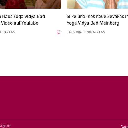
im Haus Yoga Vidya Bad
Silke und Ines neue Sevakas 
 Video auf Youtube
Yoga Vidya Bad Meinberg
674 VIEWS
VOR 18 JAHREN
569 VIEWS
‑vidya.de
Dat