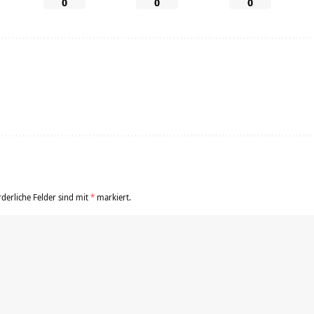
0
0
0
rderliche Felder sind mit
*
markiert.