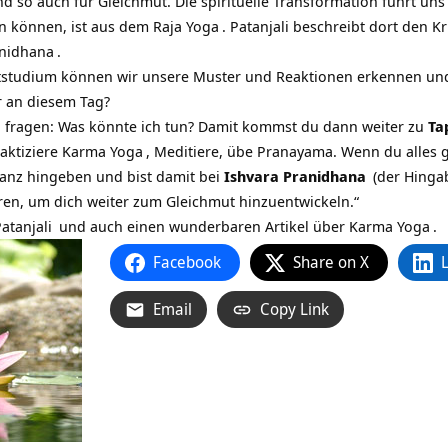
nd so auch für Gleichmut. Die spirituelle Transformation führt uns 
en können, ist aus dem
Raja Yoga
. Patanjali beschreibt dort den
Kr
anidhana
.
tstudium können wir unsere Muster und Reaktionen erkennen und 
r an diesem Tag?
h fragen: Was könnte ich tun? Damit kommst du dann weiter zu
Ta
aktiziere
Karma Yoga
, Meditiere, übe Pranayama. Wenn du alles 
 ganz hingeben und bist damit bei
Ishvara Pranidhana
(der Hinga
en, um dich weiter zum Gleichmut hinzuentwickeln.“
atanjali
und auch einen wunderbaren Artikel über
Karma Yoga
.
Facebook
Share on X
Email
Copy Link