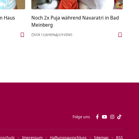
im Haus
Noch 2x Puja während Navaratri in Bad
Meinberg
VOR 13 JAHREN
519 VIEWS
Folge uns
enschutz
Impressum
Haftungsausschluss
Sitemap
RSS