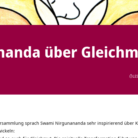
nanda über Gleichm
LES
versammlung sprach Swami Nirgunananda sehr inspirierend über
K
ickeln: