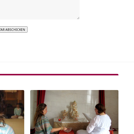
tive: