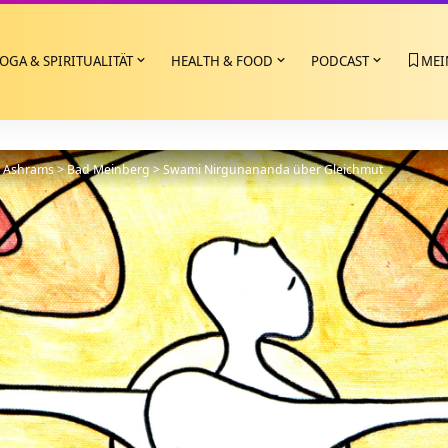
OGA & SPIRITUALITÄT
HEALTH & FOOD
PODCAST
MEI
>
Ashrams
>
Bad Meinberg
>
Swami Nirgunananda über Gleichmut