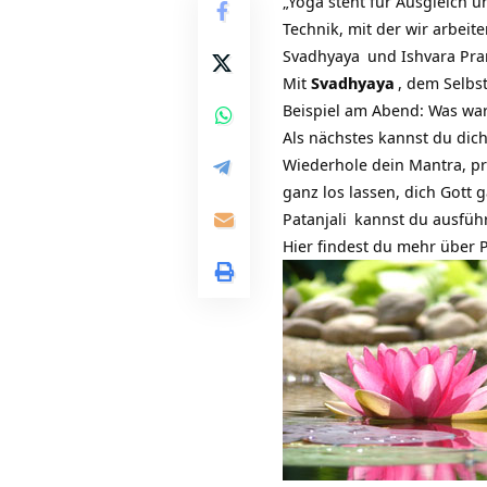
„Yoga steht für Ausgleich u
Technik, mit der wir arbeit
Svadhyaya
und
Ishvara Pr
Mit
Svadhyaya
, dem Selbs
Beispiel am Abend: Was wa
Als nächstes kannst du dic
Wiederhole dein Mantra, pr
ganz los lassen, dich Gott
Patanjali
kannst du ausführ
Hier findest du mehr über
P