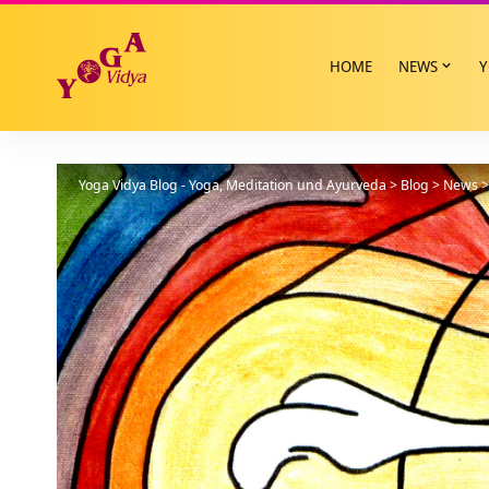
HOME
NEWS
Y
Yoga Vidya Blog - Yoga, Meditation und Ayurveda
>
Blog
>
News