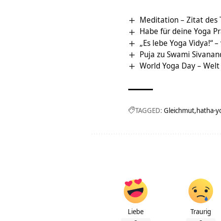
Meditation – Zitat des
Habe für deine Yoga Pra
„Es lebe Yoga Vidya!“ 
Puja zu Swami Sivanan
World Yoga Day – Welt
TAGGED:
Gleichmut
hatha-y
Liebe
Traurig