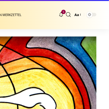
5
Aa
N MERKZETTEL
Größenänderung