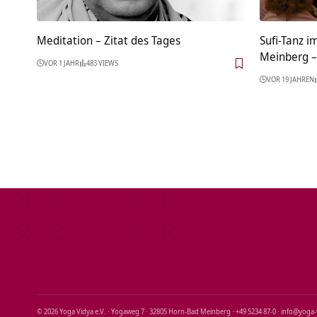
Meditation – Zitat des Tages
Sufi-Tanz 
Meinberg –
VOR 1 JAHR
483 VIEWS
VOR 19 JAHREN
© 2026 Yoga Vidya e.V. · Yogaweg 7 · 32805 Horn‑Bad Meinberg · +49 5234 87‑0 · info@yoga