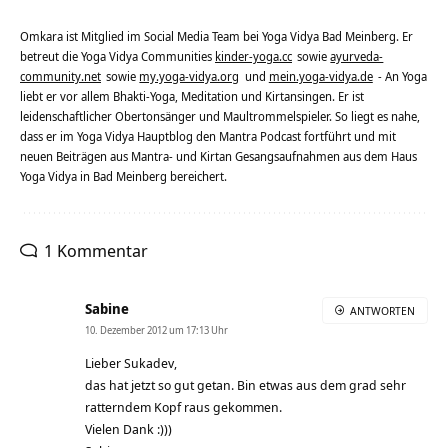
Omkara ist Mitglied im Social Media Team bei Yoga Vidya Bad Meinberg. Er
betreut die Yoga Vidya Communities
kinder-yoga.cc
sowie
ayurveda-
community.net
sowie
my.yoga-vidya.org
und
mein.yoga-vidya.de
- An Yoga
liebt er vor allem Bhakti-Yoga, Meditation und Kirtansingen. Er ist
leidenschaftlicher Obertonsänger und Maultrommelspieler. So liegt es nahe,
dass er im Yoga Vidya Hauptblog den Mantra Podcast fortführt und mit
neuen Beiträgen aus Mantra- und Kirtan Gesangsaufnahmen aus dem Haus
Yoga Vidya in Bad Meinberg bereichert.
1 Kommentar
Sabine
ANTWORTEN
10. Dezember 2012 um 17:13 Uhr
Lieber Sukadev,
das hat jetzt so gut getan. Bin etwas aus dem grad sehr
ratterndem Kopf raus gekommen.
Vielen Dank :)))