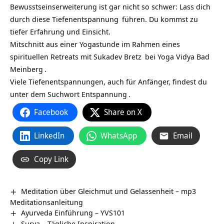
Bewusstseinserweiterung ist gar nicht so schwer: Lass dich
durch diese
Tiefenentspannung
führen. Du kommst zu
tiefer Erfahrung und Einsicht.
Mitschnitt aus einer Yogastunde im Rahmen eines
spirituellen Retreats mit
Sukadev Bretz
bei
Yoga Vidya Bad
Meinberg
.
Viele Tiefenentspannungen, auch für Anfänger, findest du
unter dem Suchwort
Entspannung
.
Facebook
Share on X
LinkedIn
WhatsApp
Email
Copy Link
Meditation über Gleichmut und Gelassenheit – mp3
Meditationsanleitung
Ayurveda Einführung – YVS101
Surya – Tägliche Inspiration