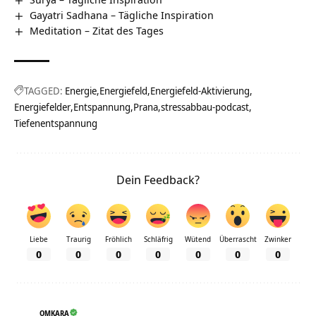
Gayatri Sadhana – Tägliche Inspiration
Meditation – Zitat des Tages
TAGGED:
Energie
Energiefeld
Energiefeld-Aktivierung
Energiefelder
Entspannung
Prana
stressabbau-podcast
Tiefenentspannung
Dein Feedback?
Liebe
Traurig
Fröhlich
Schläfrig
Wütend
Überrascht
Zwinker
0
0
0
0
0
0
0
OMKARA