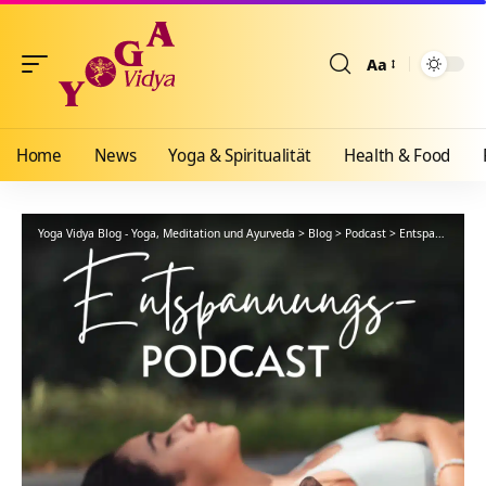
Aa
Größenänderun
Home
News
Yoga & Spiritualität
Health & Food
Yoga Vidya Blog - Yoga, Meditation und Ayurveda
>
Blog
>
Podcast
>
Entspannung
>