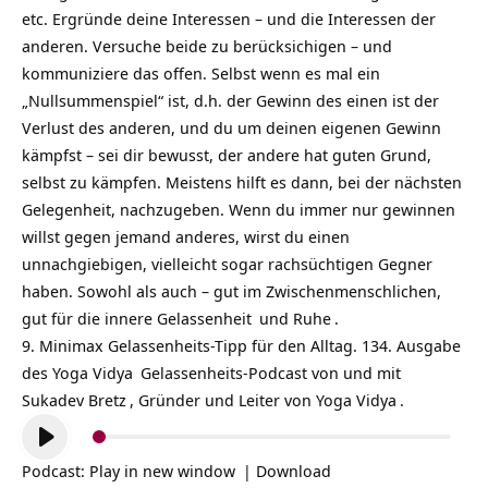
etc. Ergründe deine Interessen – und die Interessen der
anderen. Versuche beide zu berücksichigen – und
kommuniziere das offen. Selbst wenn es mal ein
„Nullsummenspiel“ ist, d.h. der Gewinn des einen ist der
Verlust des anderen, und du um deinen eigenen Gewinn
kämpfst – sei dir bewusst, der andere hat guten Grund,
selbst zu kämpfen. Meistens hilft es dann, bei der nächsten
Gelegenheit, nachzugeben. Wenn du immer nur gewinnen
willst gegen jemand anderes, wirst du einen
unnachgiebigen, vielleicht sogar rachsüchtigen Gegner
haben. Sowohl als auch – gut im Zwischenmenschlichen,
gut für die innere
Gelassenheit
und
Ruhe
.
9. Minimax Gelassenheits-Tipp für den Alltag. 134. Ausgabe
des
Yoga Vidya
Gelassenheits-Podcast
von und mit
Sukadev Bretz
, Gründer und Leiter von
Yoga Vidya
.
Audio-
Player
Podcast:
Play in new window
|
Download