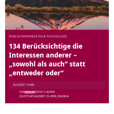
PODCAST
VORTRÄGE
YOGA PSYCHOLOGIE
134 Berücksichtige die
Interessen anderer –
„sowohl als auch“ statt
„entweder oder“
LESEZEIT: 15 MIN
VON
OMKARA
VOR 11 JAHREN
ZULETZT AKTUALISIERT: 29. APRIL 2026 08:44