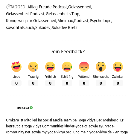
TAGGED:
Alltag
Freude-Podcast
Gelassenheit
Gelassenheit-Podcast
Gelassenheits-Tipp
Königsweg zur Gelassenheit
Minimax
Podcast
Psychologie
sowohl als auch
Sukadev
Sukadev Bretz
Dein Feedback?
Liebe
Traurig
Fröhlich
Schläfrig
Wütend
Überrascht
Zwinker
0
0
0
0
0
0
0
OMKARA
Omkara ist Mitglied im Social Media Team bei Yoga Vidya Bad Meinberg. Er
betreut die Yoga Vidya Communities
kinder-yoga.cc
sowie
ayurveda-
community.net
sowie
my.yoga-vidya.org
und
mein.yoga-vidya.de
- An Yoga