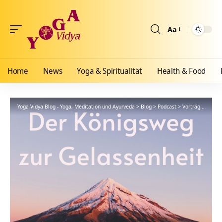
Aa
Größenänderun
Home
News
Yoga & Spiritualität
Health & Food
Yoga Vidya Blog - Yoga, Meditation und Ayurveda
>
Blog
>
Podcast
>
Vorträge
>
134 B