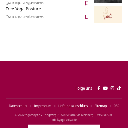
VOR 18 JAHREN
459 VIEWS
Tree Yoga Posture
VOR 17 JAHREN
396 VIEWS
Folge uns
Datenschutz
Impressum
Haftungsausschluss
Sitemap
RSS
© 2026 Yoga Vidya e.V. · Yogaweg 7 · 32805 Horn‑Bad Meinberg · +49 5234 87‑0 ·
info@yoga‑vidya.de