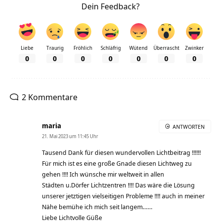
Dein Feedback?
Liebe
Traurig
Fröhlich
Schläfrig
Wütend
Überrascht
Zwinker
0
0
0
0
0
0
0
2 Kommentare
maria
ANTWORTEN
21. Mai 2023 um 11:45 Uhr
Tausend Dank für diesen wundervollen Lichtbeitrag !!!!!!
Für mich ist es eine große Gnade diesen Lichtweg zu
gehen !!!! Ich wünsche mir weltweit in allen
Städten u.Dörfer Lichtzentren !!!! Das wäre die Lösung
unserer jetztigen vielseitigen Probleme !!!! auch in meiner
Nähe bemühe ich mich seit langem……
Liebe Lichtvolle Güße