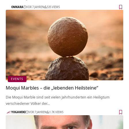
OMKARA
VOR 7 JAHREN
535 VIEWS
EVENTS
Moqui Marbles – die „lebenden Heilsteine“
Die Moqui Marble sind seit vielen Jahrhunderten ein Heiligtum
verschiedener Völker der…
YOGAWIKI
VOR 7 JAHREN
1.7K VIEWS