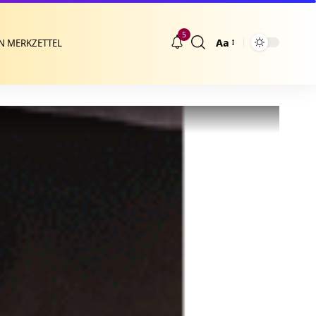
5
Aa
N MERKZETTEL
Größenänderung