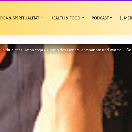
OGA & SPIRITUALITÄT
HEALTH & FOOD
PODCAST
MEI
Spiritualität
>
Hatha Yoga
>
Übung des Monats: entspannte und warme Füße