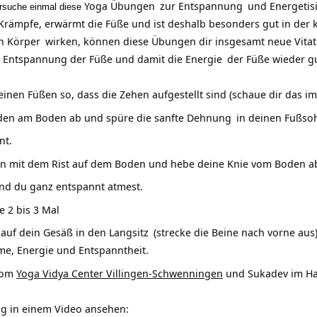
Yoga Übungen
zur
Entspannung
und Energetis
rsuche einmal diese
Krämpfe, erwärmt die Füße und ist deshalb besonders gut in der ka
en
Körper
wirken, können diese Übungen dir insgesamt neue Vitat
Entspannung der Füße und damit die
Energie
der Füße wieder gu
deinen Füßen so, dass die Zehen aufgestellt sind (schaue dir das i
nden am Boden ab und spüre die sanfte
Dehnung
in deinen Fußso
nt.
en mit dem Rist auf dem Boden und hebe deine Knie vom Boden ab
nd du ganz entspannt atmest.
e 2 bis 3 Mal
 auf dein Gesäß in den
Langsitz
(strecke die Beine nach vorne aus
me, Energie und Entspanntheit.
vom
Yoga Vidya Center Villingen-Schwenningen
und Sukadev im H
ng in einem Video ansehen: