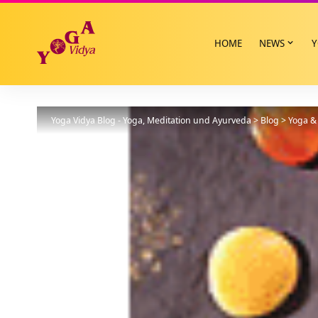
HOME
NEWS
Y
Yoga Vidya Blog - Yoga, Meditation und Ayurveda
>
Blog
>
Yoga & 