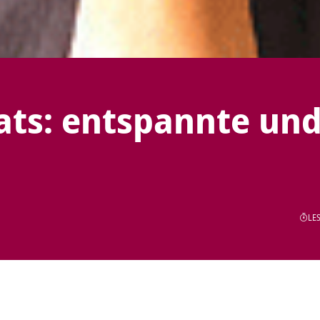
ts: entspannte un
LES