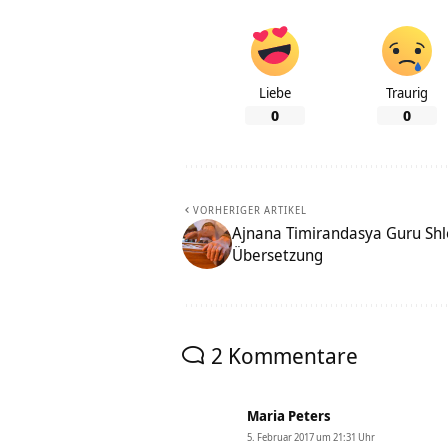
Liebe
Traurig
0
0
VORHERIGER ARTIKEL
Ajnana Timirandasya Guru Sh
Übersetzung
2 Kommentare
Maria Peters
5. Februar 2017 um 21:31 Uhr