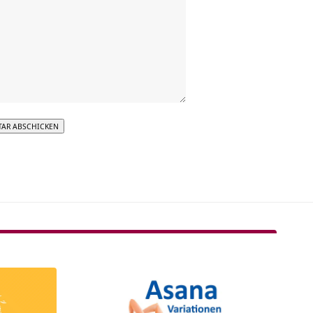
tive: