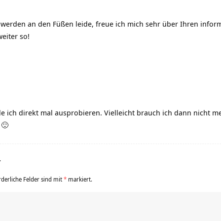
hwerden an den Füßen leide, freue ich mich sehr über Ihren inform
eiter so!
de ich direkt mal ausprobieren. Vielleicht brauch ich dann nich
 🙂
r
rderliche Felder sind mit
*
markiert.