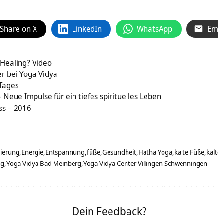
Share on X
LinkedIn
WhatsApp
Em
 Healing? Video
r bei Yoga Vidya
 Tages
 Neue Impulse für ein tiefes spirituelles Leben
ss – 2016
sierung
Energie
Entspannung
füße
Gesundheit
Hatha Yoga
kalte Füße
kalt
ng
Yoga Vidya Bad Meinberg
Yoga Vidya Center Villingen-Schwenningen
Dein Feedback?