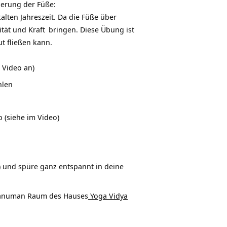
ierung der Füße:
lten Jahreszeit. Da die Füße über
ität und
Kraft
bringen. Diese Übung ist
t fließen kann.
m Video an)
hlen
 (siehe im Video)
) und spüre ganz entspannt in deine
anuman Raum des Hauses
Yoga Vidya