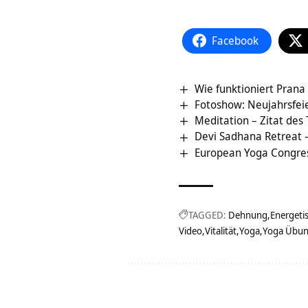
Facebook
Wie funktioniert Prana
Fotoshow: Neujahrsfeie
Meditation – Zitat des
Devi Sadhana Retreat –
European Yoga Congre
TAGGED:
Dehnung
Energeti
Video
Vitalität
Yoga
Yoga Übu