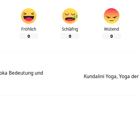
Fröhlich
Schläfrig
Wütend
0
0
0
loka Bedeutung und
Kundalini Yoga, Yoga der