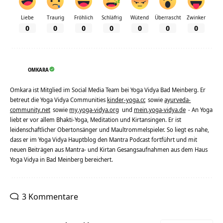
Liebe
Traurig
Fröhlich
Schläfrig
Wütend
Überrascht
Zwinker
0
0
0
0
0
0
0
OMKARA
Omkara ist Mitglied im Social Media Team bei Yoga Vidya Bad Meinberg. Er
betreut die Yoga Vidya Communities
kinder-yoga.cc
sowie
ayurveda-
community.net
sowie
my.yoga-vidya.org
und
mein.yoga-vidya.de
- An Yoga
liebt er vor allem Bhakti-Yoga, Meditation und Kirtansingen. Er ist
leidenschaftlicher Obertonsänger und Maultrommelspieler. So liegt es nahe,
dass er im Yoga Vidya Hauptblog den Mantra Podcast fortführt und mit
neuen Beiträgen aus Mantra- und Kirtan Gesangsaufnahmen aus dem Haus
Yoga Vidya in Bad Meinberg bereichert.
3 Kommentare