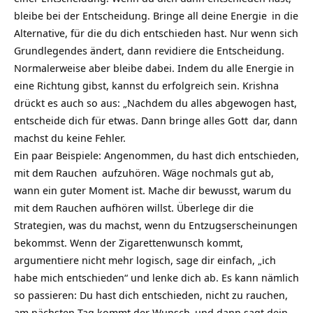
bleibe bei der Entscheidung. Bringe all deine
Energie
in die
Alternative, für die du dich entschieden hast. Nur wenn sich
Grundlegendes ändert, dann revidiere die Entscheidung.
Normalerweise aber bleibe dabei. Indem du alle Energie in
eine Richtung gibst, kannst du erfolgreich sein.
Krishna
drückt es auch so aus: „Nachdem du alles abgewogen hast,
entscheide dich für etwas. Dann bringe alles
Gott
dar, dann
machst du keine Fehler.
Ein paar Beispiele: Angenommen, du hast dich entschieden,
mit dem
Rauchen
aufzuhören. Wäge nochmals gut ab,
wann ein guter Moment ist. Mache dir bewusst, warum du
mit dem Rauchen aufhören willst. Überlege dir die
Strategien, was du machst, wenn du Entzugserscheinungen
bekommst. Wenn der Zigarettenwunsch kommt,
argumentiere nicht mehr logisch, sage dir einfach, „ich
habe mich entschieden“ und lenke dich ab. Es kann nämlich
so passieren: Du hast dich entschieden, nicht zu rauchen,
am nächsten Tag kommt der
Wunsch
und dann sagt dein