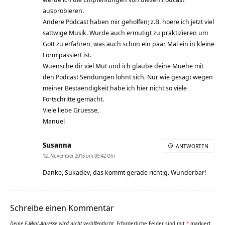
ausprobieren.
Andere Podcast haben mir geholfen; z.B. hoere ich jetzt viel
sattwige Musik. Wurde auch ermutigt zu praktizieren um
Gott zu erfahren, was auch schon ein paar Mal ein in kleine
Form passiert ist.
Wuensche dir viel Mut und ich glaube deine Muehe mit
den Podcast Sendungen lohnt sich. Nur wie gesagt wegen
meiner Bestaendigkeit habe ich hier nicht so viele
Fortschritte gemacht.
Viele liebe Gruesse,
Manuel
Susanna
ANTWORTEN
12. November 2015 um 09:42 Uhr
Danke, Sukadev, das kommt gerade richtig. Wunderbar!
Schreibe einen Kommentar
Deine E-Mail-Adresse wird nicht veröffentlicht.
Erforderliche Felder sind mit
*
markiert.