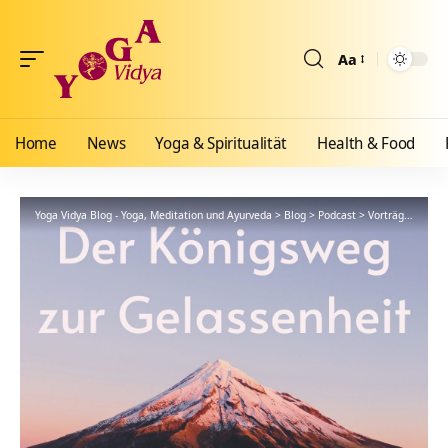
Aa
Größenänderun
Home
News
Yoga & Spiritualität
Health & Food
Yoga Vidya Blog - Yoga, Meditation und Ayurveda
>
Blog
>
Podcast
>
Vorträge
>
135 W