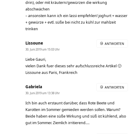
drin), oder mit kräutern/gewürzen die wirkung
abschwächen
– ansonsten kann ich ein lassi empfehlen! joghurt + wasser
+ gewürze + evtl. süße bei nicht zu kühl zur mahlzeit
trinken
Lissoune
ANTWORTEN
30. Juni 2019 um 15:03 Uhr
Liebe Gauri,
vielen Dank fuer dieses sehr aufschlussreiche Artikel 🙂
Lissoune aus Paris, Frankreich
Gabriela
ANTWORTEN
30. Juni 2019 um 13:38 Uhr
Ich bin auch erstaunt darüber, dass Rote Beete und
Karotten im Sommer gemieden werden sollen. Warum?
Beide haben eine süße Wirkung und süß ist kühlend, also
gut im Sommer. Ziemlich irritierend….