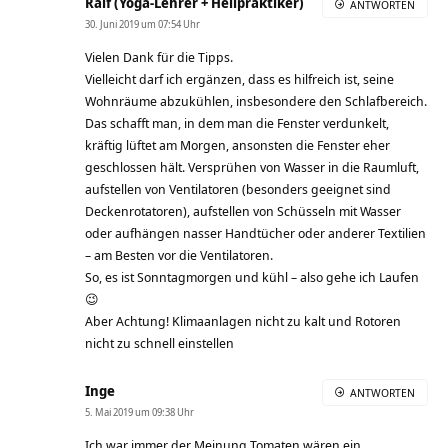
Ralf (Yoga-Lehrer + Heilpraktiker)
ANTWORTEN
30. Juni 2019 um 07:54 Uhr
Vielen Dank für die Tipps.
Vielleicht darf ich ergänzen, dass es hilfreich ist, seine
Wohnräume abzukühlen, insbesondere den Schlafbereich.
Das schafft man, in dem man die Fenster verdunkelt,
kräftig lüftet am Morgen, ansonsten die Fenster eher
geschlossen hält. Versprühen von Wasser in die Raumluft,
aufstellen von Ventilatoren (besonders geeignet sind
Deckenrotatoren), aufstellen von Schüsseln mit Wasser
oder aufhängen nasser Handtücher oder anderer Textilien
– am Besten vor die Ventilatoren.
So, es ist Sonntagmorgen und kühl – also gehe ich Laufen
😉
Aber Achtung! Klimaanlagen nicht zu kalt und Rotoren
nicht zu schnell einstellen
Inge
ANTWORTEN
5. Mai 2019 um 09:38 Uhr
Ich war immer der Meinung Tomaten wären ein