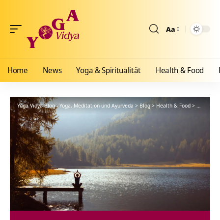
Aa
Größenänderun
Home
News
Yoga & Spiritualität
Health & Food
Yoga Vidya Blog - Yoga, Meditation und Ayurveda
>
Blog
>
Health & Food
>
Ayurveda