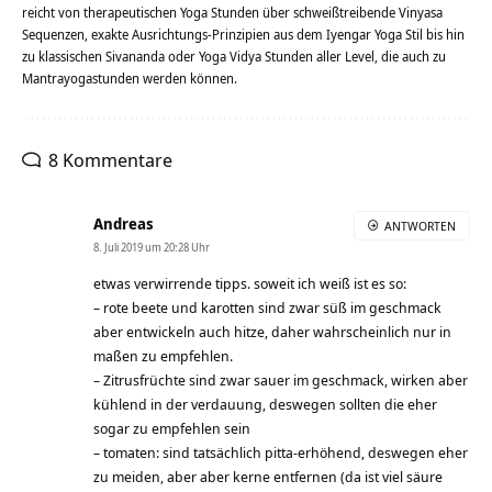
reicht von therapeutischen Yoga Stunden über schweißtreibende Vinyasa
Sequenzen, exakte Ausrichtungs-Prinzipien aus dem Iyengar Yoga Stil bis hin
zu klassischen Sivananda oder Yoga Vidya Stunden aller Level, die auch zu
Mantrayogastunden werden können.
8 Kommentare
Andreas
ANTWORTEN
8. Juli 2019 um 20:28 Uhr
etwas verwirrende tipps. soweit ich weiß ist es so:
– rote beete und karotten sind zwar süß im geschmack
aber entwickeln auch hitze, daher wahrscheinlich nur in
maßen zu empfehlen.
– Zitrusfrüchte sind zwar sauer im geschmack, wirken aber
kühlend in der verdauung, deswegen sollten die eher
sogar zu empfehlen sein
– tomaten: sind tatsächlich pitta-erhöhend, deswegen eher
zu meiden, aber aber kerne entfernen (da ist viel säure