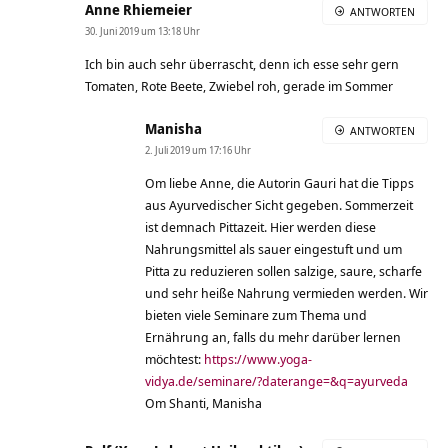
Anne Rhiemeier
ANTWORTEN
30. Juni 2019 um 13:18 Uhr
Ich bin auch sehr überrascht, denn ich esse sehr gern
Tomaten, Rote Beete, Zwiebel roh, gerade im Sommer
Manisha
ANTWORTEN
2. Juli 2019 um 17:16 Uhr
Om liebe Anne, die Autorin Gauri hat die Tipps
aus Ayurvedischer Sicht gegeben. Sommerzeit
ist demnach Pittazeit. Hier werden diese
Nahrungsmittel als sauer eingestuft und um
Pitta zu reduzieren sollen salzige, saure, scharfe
und sehr heiße Nahrung vermieden werden. Wir
bieten viele Seminare zum Thema und
Ernährung an, falls du mehr darüber lernen
möchtest:
https://www.yoga-
vidya.de/seminare/?daterange=&q=ayurveda
Om Shanti, Manisha