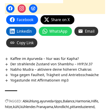
Facebook
Share on X
LinkedIn
WhatsApp
Email
Copy Link
Kaffee im Ayurveda – Nur was für Kapha?
Der strahlende Zustand von Shambhu – HYP.IV.37
Nabho Mudra – aktiviere deine höheren Chakras
Yoga gegen Faulheit, Trägheit und Antriebsschwäche
Yogastunde mit Affirmationen mp3
TAGGED:
Abkühlung
ayurveda-tipps
Balance
Harmonie
Hilfe
hitze
kühl
kühlendes Pranayama
Mondlicht
pittareduzierend