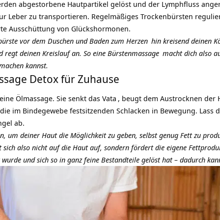
en abgestorbene Hautpartikel gelöst und der Lymphfluss angereg
 zur Leber zu transportieren. Regelmäßiges Trockenbürsten regulie
rte Ausschüttung von Glückshormonen.
rbürste vor dem Duschen und Baden zum
Herzen
hin kreisend deinen Kö
 regt deinen Kreislauf an. So eine
Bürstenmassage
macht dich also au
 machen kannst.
assage Detox für Zuhause
eine Ölmassage. Sie senkt das
Vata
, beugt dem Austrocknen der H
 die im Bindegewebe festsitzenden Schlacken in Bewegung. Lass d
gel ab.
, um deiner Haut die Möglichkeit zu geben, selbst genug Fett zu produ
gt sich also nicht auf die Haut auf, sondern fördert die eigene Fettpro
t wurde und sich so in ganz feine Bestandteile gelöst hat – dadurch kann