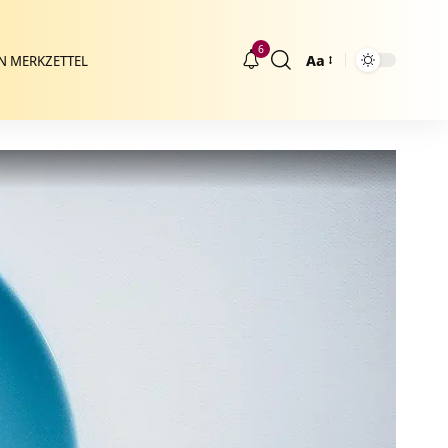
6
Aa
N MERKZETTEL
Größenänderung