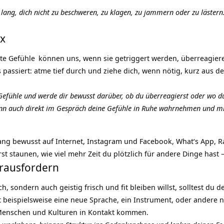
lang, dich nicht zu beschweren, zu klagen, zu jammern oder zu lästern.
ox
kte
Gefühle
können uns, wenn sie getriggert werden, überreagiere
 passiert: atme tief durch und ziehe dich, wenn nötig, kurz aus 
Gefühle
und werde dir bewusst darüber, ob du überreagierst oder wo du v
nn auch direkt im Gespräch deine Gefühle in Ruhe wahrnehmen und mi
ang bewusst auf Internet, Instagram und Facebook, What‘s App, Ra
t staunen, wie viel mehr Zeit du plötzlich für andere Dinge hast – 
erausfordern
h, sondern auch geistig frisch und fit bleiben willst, solltest du
 beispielsweise eine neue Sprache, ein Instrument, oder andere n
Menschen und Kulturen in Kontakt kommen.