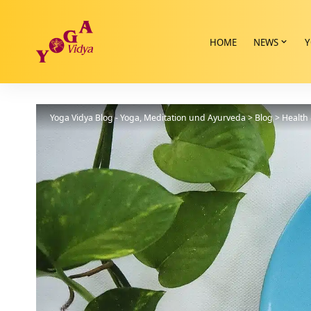
HOME
NEWS
Y
Yoga Vidya Blog - Yoga, Meditation und Ayurveda
>
Blog
>
Health