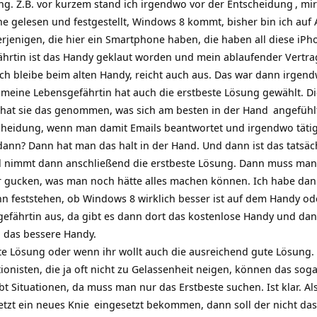
ng. Z.B. vor kurzem stand ich irgendwo vor der
Entscheidung
, mi
e gelesen und festgestellt, Windows 8 kommt, bisher bin ich auf An
erjenigen, die hier ein Smartphone haben, die haben all diese iP
ährtin ist das Handy geklaut worden und mein ablaufender Vertra
ich bleibe beim alten Handy, reicht auch aus. Das war dann irgend
meine Lebensgefährtin hat auch die erstbeste Lösung gewählt. Die 
 hat sie das genommen, was sich am besten in der
Hand
angefühlt
scheidung, wenn man damit Emails beantwortet und irgendwo tätig
nn? Dann hat man das halt in der Hand. Und dann ist das tatsäc
nd nimmt dann anschließend die erstbeste Lösung. Dann muss man
gucken, was man noch hätte alles machen können. Ich habe dann f
ann feststehen, ob Windows 8 wirklich besser ist auf dem Handy od
efährtin aus, da gibt es dann dort das kostenlose Handy und dann
 das bessere Handy.
te Lösung oder wenn ihr wollt auch die ausreichend gute Lösung.
tionisten, die ja oft nicht zu Gelassenheit neigen, können das s
ibt Situationen, da muss man nur das Erstbeste suchen. Ist klar.
etzt ein neues
Knie
eingesetzt bekommen, dann soll der nicht da