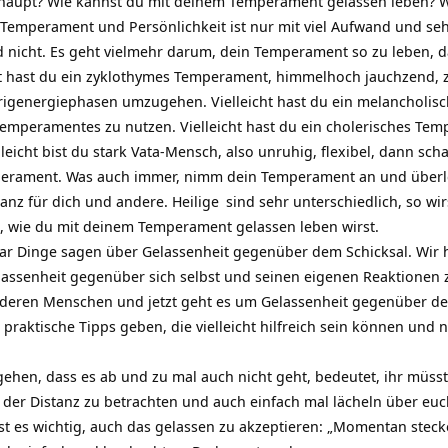
aupt? Wie kannst du mit deinem Temperament gelassen leben? Wa
Temperament und Persönlichkeit ist nur mit viel Aufwand und s
d nicht. Es geht vielmehr darum, dein Temperament so zu leben, d
icht hast du ein zyklothymes Temperament, himmelhoch jauchzend, z
rigenergiephasen umzugehen. Vielleicht hast du ein melancholi
 Temperamentes zu nutzen. Vielleicht hast du ein cholerisches Te
lleicht bist du stark Vata-Mensch, also unruhig, flexibel, dann sc
emperament. Was auch immer, nimm dein Temperament an und überle
anz für dich und andere.
Heilige
sind sehr unterschiedlich, so wi
 wie du mit deinem Temperament gelassen leben wirst.
aar Dinge sagen über Gelassenheit gegenüber dem Schicksal. Wir
lassenheit gegenüber sich selbst und seinen eigenen Reaktionen 
deren Menschen und jetzt geht es um Gelassenheit gegenüber dem
 praktische Tipps geben, die vielleicht hilfreich sein können und
hen, dass es ab und zu mal auch nicht geht, bedeutet, ihr müsst
 der Distanz zu betrachten und auch einfach mal lächeln über euc
st es wichtig, auch das gelassen zu akzeptieren: „Momentan stecke