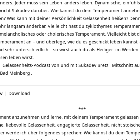
anders. Jeder muss sein
Leben
anders leben. Dynamische, einfühls
 spricht Sukadev darüber: Wie kannst du dein Temperament anneh
? Was kann mit deiner Persönlichkeit Gelassenheit heißen? Denn
sehr langsam änderbar. Vielleicht hast du zyklothymes Temperam
du melancholisches oder cholerisches Temperament. Vielleicht bist 
emperament an – und überlege, wie du es geschickt leben kannst –
nd sehr unterschiedlich – so wirst auch du als
Heiliger
im Werden d
en leben wirst.
a
Gelassenheits-Podcast
von und mit
Sukadev Bretz
. Mitschnitt a
 Bad Meinberg
.
ow
|
Download
***
ament anzunehmen und lerne, mit deinem Temperament gelassen zu
, liebevolle Gelassenheit, engagierte Gelassenheit, nicht stoisc
 Hier werde ich über folgendes sprechen: Wie kannst du dein Te