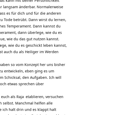
s kann mit deiner Persönlichkeit
regeln.
ehr langsam änderbar. Normalerweise
ass es für dich und für die anderen
u Tode betrübt. Dann wirst du lernen,
sches Temperament. Dann kannst du
mperament, dann überlege, wie du es
haue, wie du das gut nutzen kannst.
ge, wie du es geschickt leben kannst,
rst auch du als Heiliger im Werden
 haben so vom Konzept her uns bisher
zu entwickeln, eben ging es um
 Schicksal, den Aufgaben. Ich will
 noch etwas sprechen über
 euch als
Raja
etablieren, versuchen
h selbst. Manchmal helfen alle
 ich halt drin und es klappt halt