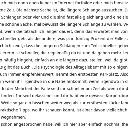
 ich mich dann eben lieber im Internet fortbilde oder mich hinset
e Zeit. Die nächste Sache ist, die längere Schlange aussuchen. Das
chlangen oder vier und die sind fast alle gleichlang und eine sie
ine schöne Sache, mal bewusst die längere Schlange zu wählen. We
t, wenn die tatsächlich länger dauert, denn das erwartet man von
hneller geht als die andere, was ja in fünfzig Prozent der Fälle so
ächlich zeigt, dass die längeren Schlangen zum Teil schneller geh
ssiererin ist schneller, die regelmäßig da ist und da gehen mehr 
o häufig hingeht, einfach an die längere dazu stellen, weil da gibt
 Es gibt das Buch „Die Psychologie des Alltagsleben“ mit so einig
h auch immer empfehlenswert, nehmt den erstbesten Parkplatz. Als
rn wenn ihr irgendwo in die Nähe hinkommt, wenn irgendwo in der
In der Mehrheit der Fälle seid ihr schneller am Ziel als wenn ihr
u finden. Ihr seid gelassener und ihr habt eine gewisse Körperüb
 Weile sogar ein bisschen weiter weg als zur erstbesten Lücke fa
raktische Tipps, wo ihr schauen könnt, ist einer davon vielleicht 
rs wegnehmen.
h schon angesprochen habe, will ich hier aber einfach nochmal the