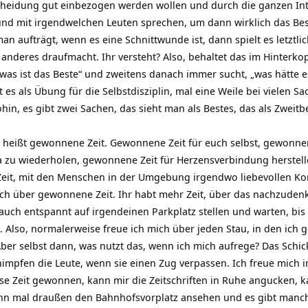
cheidung gut einbezogen werden wollen und durch die ganzen Int
nd mit irgendwelchen Leuten sprechen, um dann wirklich das Best
n aufträgt, wenn es eine Schnittwunde ist, dann spielt es letztlic
nderes draufmacht. Ihr versteht? Also, behaltet das im Hinterkop
was ist das Beste“ und zweitens danach immer sucht, „was hätte e
es als Übung für die Selbstdisziplin, mal eine Weile bei vielen S
in, es gibt zwei Sachen, das sieht man als Bestes, das als Zweit
 heißt gewonnene Zeit. Gewonnene Zeit für euch selbst, gewonne
 zu wiederholen, gewonnene Zeit für Herzensverbindung herstell
it, mit den Menschen in der Umgebung irgendwo liebevollen Kon
uch über gewonnene Zeit. Ihr habt mehr Zeit, über das nachzudenke
a auch entspannt auf irgendeinen Parkplatz stellen und warten, bis 
. Also, normalerweise freue ich mich über jeden Stau, in den ich g
er selbst dann, was nutzt das, wenn ich mich aufrege? Das Schick
himpfen die Leute, wenn sie einen Zug verpassen. Ich freue mich 
se Zeit gewonnen, kann mir die Zeitschriften in Ruhe angucken, 
nn mal draußen den Bahnhofsvorplatz ansehen und es gibt manche