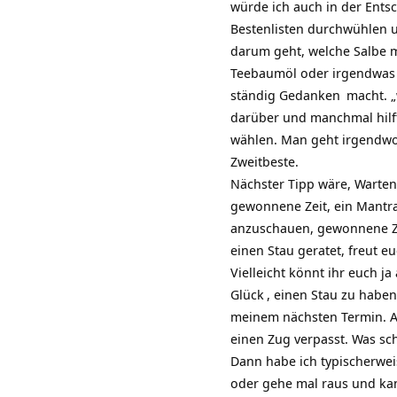
würde ich auch in der Ents
Bestenlisten durchwühlen u
darum geht, welche Salbe ma
Teebaumöl oder irgendwas a
ständig
Gedanken
macht. „
darüber und manchmal hilft 
wählen. Man geht irgendwoh
Zweitbeste.
Nächster Tipp wäre, Warten
gewonnene Zeit, ein Mantra
anzuschauen, gewonnene Ze
einen Stau geratet, freut e
Vielleicht könnt ihr euch j
Glück
, einen Stau zu haben
meinem nächsten Termin. Ab
einen Zug verpasst. Was sc
Dann habe ich typischerwei
oder gehe mal raus und ka