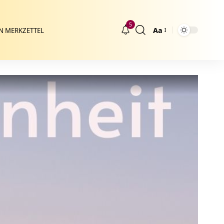
5
Aa
N MERKZETTEL
Größenänderung