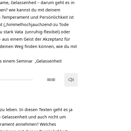
ame, Gelassenheit – darum geht es in
men? wie kannst du mit deinem
 Temperament und Persönlichkeit ist
ent („himmelhochjauchzend-zu Tode
du stark
Vata
(unruhig-flexibel) oder
 aus einem Geist der Akzeptanz für
einen Weg finden können, wie du mit
us einem
Seminar
„
Gelassenheit
00:00
Pfeiltasten
Hoch/Runter
benutzen,
um
 leben. In diesen Texten geht es ja
die
he Gelassenheit und auch nicht um
Lautstärke
mperament annehmen? Welches
zu