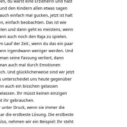
n, du wärst eine Erzieherin und hast
n und den Kindern allen etwas sagen
auch einfach mal gucken, jetzt ist halt
n, einfach beobachten. Das ist wie
chten und dann geht es meistens, wenn
dann auch noch den Raja zu spielen.
im Lauf der
Zeit
, wenn du das ein paar
d dann irgendwann weniger werden. Und
an seine Fassung verliert, dann
ss man auch mal durch Emotionen
. Und glücklicherweise sind wir jetzt
as unterscheidet uns heute gegenüber
nn auch ein bisschen gelassen
elassen. Ihr müsst keinen einzigen
nt ihr gebrauchen.
r unter Druck, wenn sie immer die
ar die erstbeste Lösung. Die erstbeste
so, nehmen wir ein Beispiel: Ihr steht