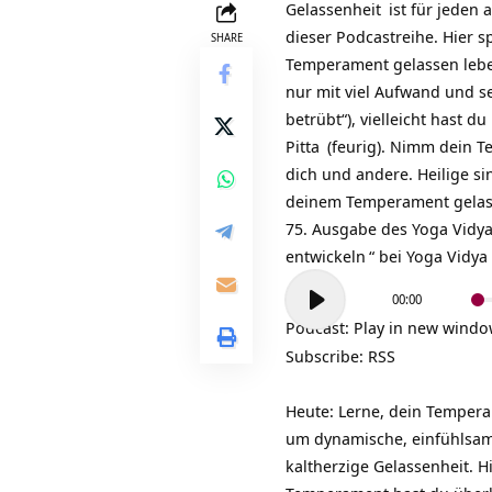
Gelassenheit
ist für jeden 
dieser Podcastreihe. Hier
SHARE
Temperament gelassen leben
nur mit viel Aufwand und 
betrübt“), vielleicht hast 
Pitta
(feurig). Nimm dein T
dich und andere. Heilige si
deinem Temperament gelass
75. Ausgabe des
Yoga Vidy
entwickeln
“ bei
Yoga Vidya
Audio-
00:00
Player
Podcast:
Play in new wind
Subscribe:
RSS
Heute: Lerne, dein Temper
um dynamische, einfühlsame
kaltherzige Gelassenheit.