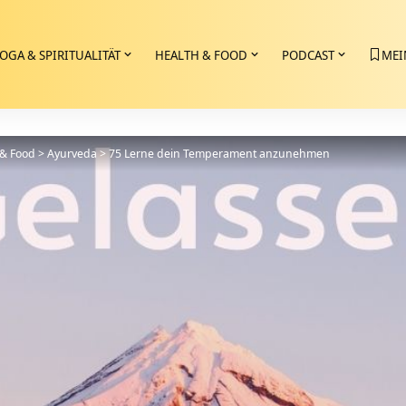
OGA & SPIRITUALITÄT
HEALTH & FOOD
PODCAST
MEI
 & Food
>
Ayurveda
>
75 Lerne dein Temperament anzunehmen