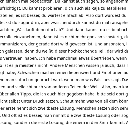
uch einfach mal beobachten. Du kannst auch sagen, so angenomme
aufsichtigst. Du kannst probieren, dich auch als Raja zu etabliere
ellen, es ist besser, du wartest einfach ab. Also dort würdest du 
 steckst du sogar drin, aber zwischendurch kannst du mal rausgehe
bachten: „Was läuft denn dort ab?“ Und dann kannst du es beoba
terrolle einzunehmen, dann ist es nicht mehr ganz so schwierig, 
mmunizieren, der gerade dort wild gewesen ist. Und ansonsten, 
uch gelassen, denn du weißt, dieser hochkochende Teil, der wir
es
Vertrauen
haben. Ich habe manchmal etwas übertrieben, wenn m
 so ist es ja meistens nicht. Andere Menschen wissen ja auch, da
gt habe, Schwächen machen einen liebenswert und Emotionen auch
t, wo man sofort umgebracht wird, wenn man was Falsches sagt. D
hren und vielleicht auch von anderen Teilen der
Welt
. Also, man ka
er allen Tipps, die ich euch hier gegeben habe, bitte seid dort g
nicht selbst unter Druck setzen. Schaut mehr, was von all dem kön
Der erste nennt sich zweitbeste Lösung. Menschen setzen sich seh
 Und oft ist es besser, man nimmt die zweitbeste Lösung oder sog
Lösung, sondern die erste Lösung, die einem in den
Sinn
kommt. Al