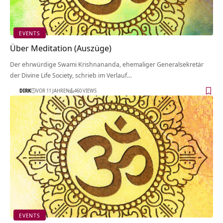
EVENTS
Über Meditation (Auszüge)
Der ehrwürdige Swami Krishnananda, ehemaliger Generalsekretär
der Divine Life Society, schrieb im Verlauf…
DIRK
VOR 11 JAHREN
460 VIEWS
EVENTS