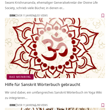
Swami Krishnananda, ehemaliger Generalsekretär der Divine Life
Society, schrieb viele Bücher, in denen er…
DIRK
VOR 11 JAHREN
551 VIEWS
BAD MEINBERG
Hilfe für Sanskrit Wörterbuch gebraucht
Wir sind dabei, ein umfangreiches Sanskrit Wörterbuch im Yoga Wiki
zu integrieren…
DIRK
VOR 11 JAHREN
390 VIEWS