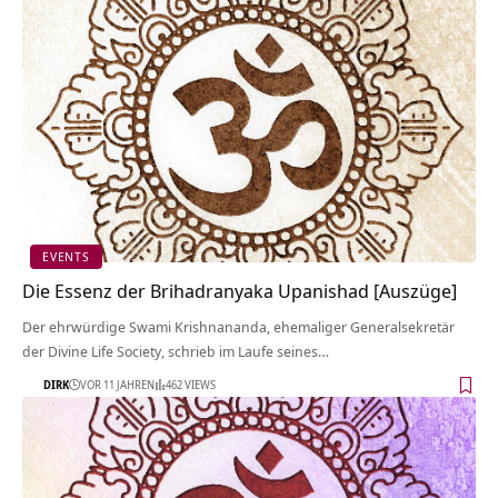
EVENTS
Die Essenz der Brihadranyaka Upanishad [Auszüge]
Der ehrwürdige Swami Krishnananda, ehemaliger Generalsekretär
der Divine Life Society, schrieb im Laufe seines…
DIRK
VOR 11 JAHREN
462 VIEWS