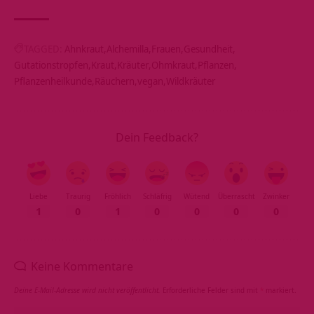
TAGGED:
Ahnkraut
Alchemilla
Frauen
Gesundheit
Gutationstropfen
Kraut
Kräuter
Ohmkraut
Pflanzen
Pflanzenheilkunde
Räuchern
vegan
Wildkräuter
Dein Feedback?
Liebe
Traurig
Fröhlich
Schläfrig
Wütend
Überrascht
Zwinker
1
0
1
0
0
0
0
Keine Kommentare
Deine E-Mail-Adresse wird nicht veröffentlicht.
Erforderliche Felder sind mit
*
markiert.