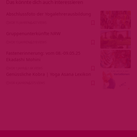
Das könnte dich auch interessieren
Abschlussfoto der Yogalehrerausbildung
VOR 15 JAHREN
427 VIEWS
Gruppenunterkünfte NRW
VOR 13 JAHREN
518 VIEWS
Fastenerinnerung: vom 08.-09.05.25
Ekadashi Mohini
VOR 1 JAHR
1.6K VIEWS
Genüssliche Kobra | Yoga Asana Lexikon
VOR 4 JAHREN
575 VIEWS