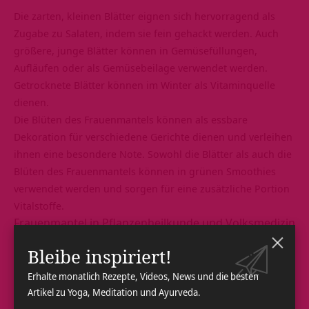
Die zarten, kleinen Blätter eignen sich hervorragend als
Zugabe zu Salaten, indem sie fein gehackt werden. Auch
größere, junge Blätter können in Gemüsefüllungen,
Aufläufen oder als Gemüsebeilage verwendet werden.
Getrocknete Blätter können im Winter als
Vitaminquelle
dienen.
Die Blüten des Frauenmantels können als essbare
Dekoration für verschiedene Gerichte dienen und verleihen
ihnen eine besondere Note. Sowohl die Blätter als auch die
Blüten des Frauenmantels können in
grünen Smoothies
verwendet werden und sorgen für eine zusätzliche Portion
Vitalstoffe.
Frauenmantel in Pflanzenheilkunde und Volksmedizin
Die Pflanze wird als Tee getrunken, als Tinktur
Bleibe inspiriert!
eingenommen oder als Fertigpräparat verwendet.
Erhalte monatlich Rezepte, Videos, News und die besten
Hauptbestandteil der Anwendung sind die Blätter des
Artikel zu Yoga, Meditation und Ayurveda.
Frauenmantels. Auch die Blüten können für die