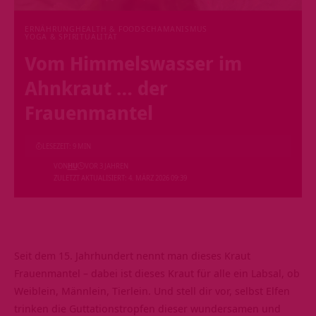
ERNÄHRUNG
HEALTH & FOOD
SCHAMANISMUS
YOGA & SPIRITUALITÄT
Vom Himmelswasser im
Ahnkraut … der
Frauenmantel
LESEZEIT: 9 MIN
VON
HU
VOR 3 JAHREN
ZULETZT AKTUALISIERT: 4. MÄRZ 2026 09:39
Seit dem 15. Jahrhundert nennt man dieses Kraut
Frauenmantel – dabei ist dieses Kraut für alle ein Labsal, ob
Weiblein, Männlein, Tierlein. Und stell dir vor, selbst Elfen
trinken die Guttationstropfen dieser wundersamen und