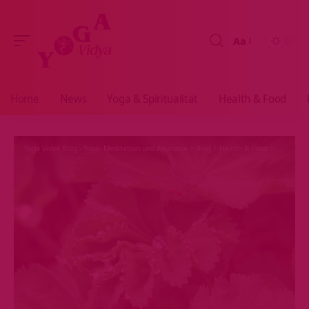
Aa
Größenänderun
Home
News
Yoga & Spiritualität
Health & Food
Yoga Vidya Blog - Yoga, Meditation und Ayurveda
>
Blog
>
Health & Food
>
Ernährun