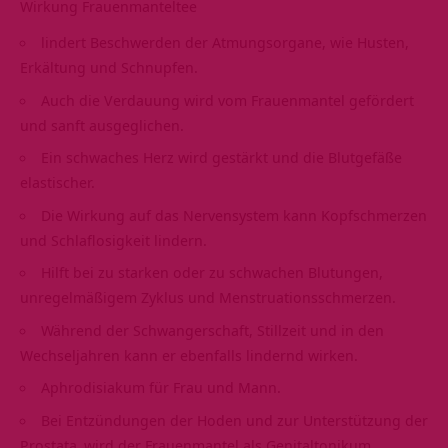
Wirkung Frauenmanteltee
lindert Beschwerden der Atmungsorgane, wie Husten,
Erkältung und Schnupfen.
Auch die
Verdauung
wird vom Frauenmantel gefördert
und sanft ausgeglichen.
Ein schwaches Herz wird gestärkt und die Blutgefäße
elastischer.
Die Wirkung auf das Nervensystem kann Kopfschmerzen
und
Schlaflosigkeit
lindern.
Hilft bei zu starken oder zu schwachen Blutungen,
unregelmäßigem Zyklus und
Menstruationsschmerzen
.
Während der Schwangerschaft, Stillzeit und in den
Wechseljahren kann er ebenfalls lindernd wirken.
Aphrodisiakum für Frau und Mann.
Bei Entzündungen der Hoden und zur Unterstützung der
Prostata
wird der Frauenmantel als Genitaltonikum