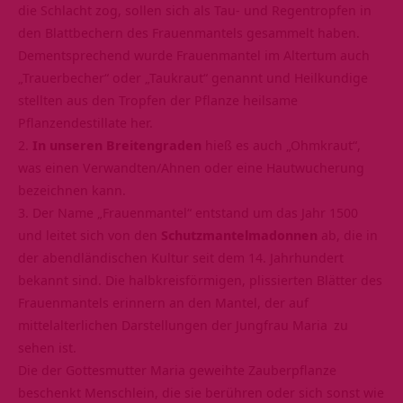
die Schlacht zog, sollen sich als Tau- und Regentropfen in
den Blattbechern des Frauenmantels gesammelt haben.
Dementsprechend wurde Frauenmantel im Altertum auch
„Trauerbecher“ oder „Taukraut“ genannt und Heilkundige
stellten aus den Tropfen der Pflanze heilsame
Pflanzendestillate her.
2.
In unseren Breitengraden
hieß es auch „Ohmkraut“,
was einen Verwandten/Ahnen oder eine Hautwucherung
bezeichnen kann.
3. Der Name „Frauenmantel“ entstand um das Jahr 1500
und leitet sich von den
Schutzmantelmadonnen
ab, die in
der abendländischen Kultur seit dem 14. Jahrhundert
bekannt sind. Die halbkreisförmigen, plissierten Blätter des
Frauenmantels erinnern an den Mantel, der auf
mittelalterlichen Darstellungen der Jungfrau
Maria
zu
sehen ist.
Die der Gottesmutter Maria geweihte Zauberpflanze
beschenkt Menschlein, die sie berühren oder sich sonst wie