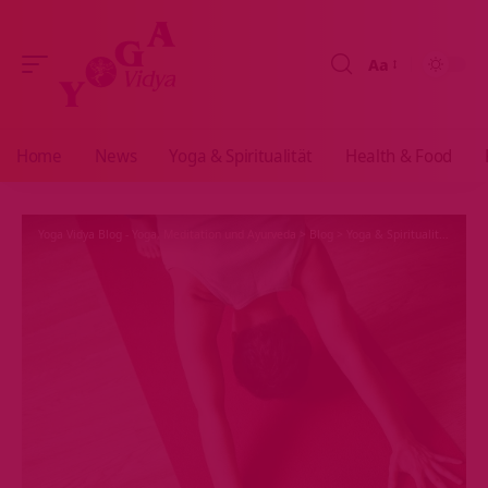
Aa
Größenänderun
Home
News
Yoga & Spiritualität
Health & Food
Yoga Vidya Blog - Yoga, Meditation und Ayurveda
>
Blog
>
Yoga & Spiritualität
>
Hath