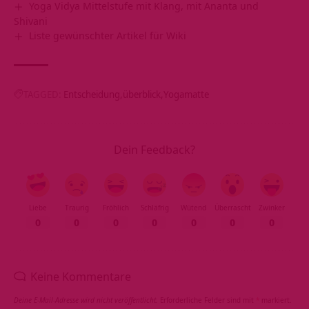
Yoga Vidya Mittelstufe mit Klang, mit Ananta und
Shivani
Liste gewünschter Artikel für Wiki
TAGGED:
Entscheidung
überblick
Yogamatte
Dein Feedback?
Liebe
Traurig
Fröhlich
Schläfrig
Wütend
Überrascht
Zwinker
0
0
0
0
0
0
0
Keine Kommentare
Deine E-Mail-Adresse wird nicht veröffentlicht.
Erforderliche Felder sind mit
*
markiert.