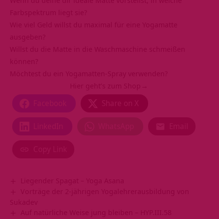
Wenn du deine dir ideale Matte vorstellst, in welche
Farbspektrum liegt sie?
Wie viel Geld willst du maximal für eine Yogamatte
ausgeben?
Willst du die Matte in die Waschmaschine schmeißen
können?
Möchtest du ein
Yogamatten-Spray
verwenden?
Hier geht’s zum Shop→
Facebook
Share on X
LinkedIn
WhatsApp
Email
Copy Link
Liegender Spagat – Yoga Asana
Vorträge der 2-jährigen Yogalehrerausbildung von
Sukadev
Auf natürliche Weise jung bleiben – HYP.III.58