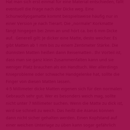
Hat man sich erst einmal für eine Material entschieden, fällt
eventuell die Frage nach der Dicke weg. Eine
Schurwollyogamatte kommt beispielsweise häufig nur in
einer Version je nach Tierart. Die „normale“ Korkmatte
fängt hingegen bei 2mm an und hört ca. bei 6 mm Dicke
auf. Generell gilt: Je dicker eine Matte, desto weicher. Es
gibt Matten ab 1 mm bis zu einem Zentimeter Stärke. Die
dünnsten Matten heißen dann
Reisematten
. Ihr Vorteil ist,
dass man sie ganz klein Zusammenfalten kann und sie
weniger Platz brauchen als ein Handtuch. Wer allerdings
Knieprobleme oder schwache Handgelenke hat, sollte die
Finger von diesen Matten lassen.
4-5 Millimeter dicke Matten eigenen sich für den normalen
Gebrauch sehr gut. Wer es besonders weich mag, sollte
nicht unter 7 Millimeter suchen. Wenn die Matte zu dick ist,
wird sie schnell zu weich. Das heißt die Asanas können
dann nicht sicher gehalten werden. Einen Kopfstand auf
einer weichen Unterlage zu üben kann sogar gefährlich