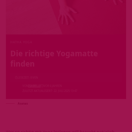
HATHA YOGA
Die richtige Yogamatte
finden
LESEZEIT: 8 MIN
VON
ISABELLE
VOR 6 JAHREN
ZULETZT AKTUALISIERT: 22. JULI 2025 13:47
Asanas
Wer so richtig mit Yoga loslegen will braucht natürlich