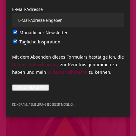
Das mit der Rutschfestigkeit ist so eine Sache. Die
E-Mail-Adresse
rutschfeste Yogamatte ist seit einigen Jahren ein Standard.
Viele wissen jedoch nicht, dass es verschiedene Arten von
rutschfest gibt. Die Yogamatten aus PVC und TPE sind
Monatlicher Newsletter
besonders rutschfest, solange man nicht viel schwitzt. Ist
Tägliche Inspiration
eine leichte Wasserschicht auf den Matten, können sie
schnell an Festigkeit verlieren. Andersrum ist es bei den
Mit dem Absenden dieses Formulars bestätige ich, die
Wildlederyogamatten. Sie sind rutschig, bist man schwitzt.
Datenschutzerklärung
zur Kenntnis genommen zu
Schurwollmatten sind in jedem Fall nicht rutschfest. Sie
haben und mein
Widerspruchsrecht
zu kennen.
eigenen sich mehr für Yin-Yoga und die meditative Praxis.
Das bringt uns auch schon zum Kernstück
KEIN SPAM, ABMELDUNG JEDERZEIT MÖGLICH.