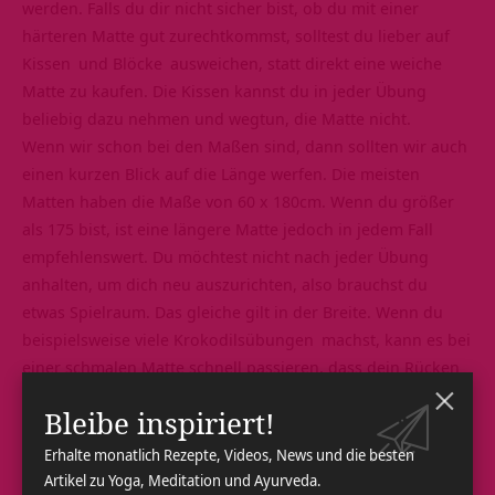
werden. Falls du dir nicht sicher bist, ob du mit einer
härteren Matte gut zurechtkommst, solltest du lieber auf
Kissen
und
Blöcke
ausweichen, statt direkt eine weiche
Matte zu kaufen. Die Kissen kannst du in jeder Übung
beliebig dazu nehmen und wegtun, die Matte nicht.
Wenn wir schon bei den Maßen sind, dann sollten wir auch
einen kurzen Blick auf die Länge werfen. Die meisten
Matten haben die Maße von 60 x 180cm. Wenn du größer
als 175 bist, ist eine längere Matte jedoch in jedem Fall
empfehlenswert. Du möchtest nicht nach jeder Übung
anhalten, um dich neu auszurichten, also brauchst du
etwas Spielraum. Das gleiche gilt in der Breite. Wenn du
beispielsweise viele
Krokodilsübungen
machst, kann es bei
einer schmalen Matte schnell passieren, dass dein Rücken
nicht mehr auf der Matte liegt, die Knie runter rutschen
Bleibe inspiriert!
oder deine Schultern nicht auf der Matte Platz finden. Je
breiter, desto leichter ist das alles.
Erhalte monatlich Rezepte, Videos, News und die besten
Rutschfestigkeit
Artikel zu Yoga, Meditation und Ayurveda.