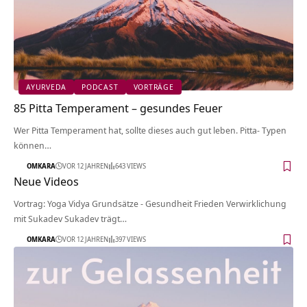
AYURVEDA
PODCAST
VORTRÄGE
85 Pitta Temperament – gesundes Feuer
Wer Pitta Temperament hat, sollte dieses auch gut leben. Pitta- Typen
können…
OMKARA
VOR 12 JAHREN
643 VIEWS
Neue Videos
Vortrag: Yoga Vidya Grundsätze - Gesundheit Frieden Verwirklichung
mit Sukadev Sukadev trägt…
OMKARA
VOR 12 JAHREN
397 VIEWS