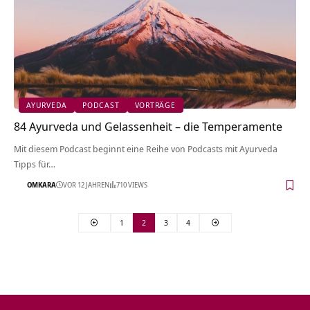
AYURVEDA
PODCAST
VORTRÄGE
84 Ayurveda und Gelassenheit – die Temperamente
Mit diesem Podcast beginnt eine Reihe von Podcasts mit Ayurveda
Tipps für…
OMKARA
VOR 12 JAHREN
710 VIEWS
1
2
3
4