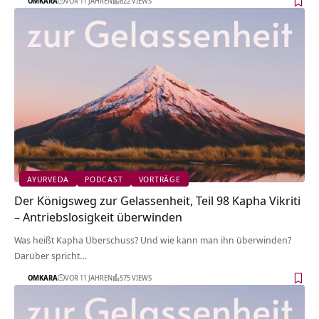
OMKARA
VOR 11 JAHREN
622 VIEWS
AYURVEDA
PODCAST
VORTRÄGE
Der Königsweg zur Gelassenheit, Teil 98 Kapha Vikriti
– Antriebslosigkeit überwinden
Was heißt Kapha Überschuss? Und wie kann man ihn überwinden?
Darüber spricht…
OMKARA
VOR 11 JAHREN
575 VIEWS