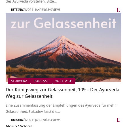
des Ayurveda vorstellen. Bitte…
BETTINA
VOR 11 JAHREN
540 VIEWS
AYURVEDA
PODCAST
VORTRÄGE
Der Königsweg zur Gelassenheit, 109 – Der Ayurveda
Weg zur Gelassenheit
Eine Zusammenfassung der Empfehlungen des Ayurveda für mehr
Gelassenheit. Sukadev fasst die…
OMKARA
VOR 11 JAHREN
714 VIEWS
Neue Videos